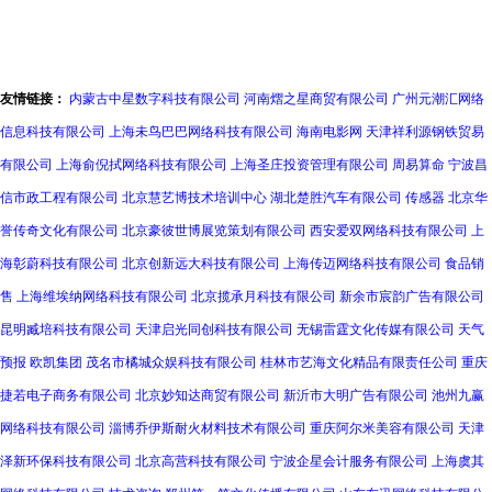
友情链接：
内蒙古中星数字科技有限公司
河南熠之星商贸有限公司
广州元潮汇网络
信息科技有限公司
上海未鸟巴巴网络科技有限公司
海南电影网
天津祥利源钢铁贸易
有限公司
上海俞倪拭网络科技有限公司
上海圣庄投资管理有限公司
周易算命
宁波昌
信市政工程有限公司
北京慧艺博技术培训中心
湖北楚胜汽车有限公司
传感器
北京华
誉传奇文化有限公司
北京豪彼世博展览策划有限公司
西安爱双网络科技有限公司
上
海彰蔚科技有限公司
北京创新远大科技有限公司
上海传迈网络科技有限公司
食品销
售
上海维埃纳网络科技有限公司
北京揽承月科技有限公司
新余市宸韵广告有限公司
昆明臧培科技有限公司
天津启光同创科技有限公司
无锡雷霆文化传媒有限公司
天气
预报
欧凯集团
茂名市橘城众娱科技有限公司
桂林市艺海文化精品有限责任公司
重庆
捷若电子商务有限公司
北京妙知达商贸有限公司
新沂市大明广告有限公司
池州九赢
网络科技有限公司
淄博乔伊斯耐火材料技术有限公司
重庆阿尔米美容有限公司
天津
泽新环保科技有限公司
北京高营科技有限公司
宁波企星会计服务有限公司
上海虞其