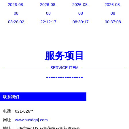
1750亿，
2026-08-
入爆发式增
2026-08-
术解析 新
2026-08-
CIBF2018
2026-08-
上汽大众
08
长 新兴能
08
兴能源技术
08
以新兴能源
08
ID.4 X新能
03:26:02
源技术研发
22:12:17
08:39:17
的核心
技术研发引
00:37:08
源工厂创新
迎来黄金期
领储能新未
技术与绿色
来
功率路径引
服务项目
领业界转型
SERVICE ITEM
----------------
联系我们
电话：021-626**
网址：
www.nusdqnj.com
地址：上海市松江区石湖荡镇石湖新路95号