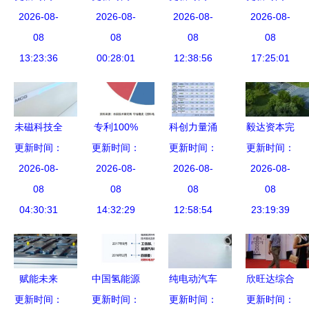
递出的“冠
2026-08-
染者，所在
2026-08-
四次工业革
2026-08-
速强劲，新
2026-08-
军”名片 新
08
街乡镇人员
08
命竞争的中
08
兴能源技术
08
兴能源技术
13:23:36
原则上限制
00:28:01
国代表作
12:38:56
研发引领增
17:25:01
研发
出京，新兴
长新动能
能源技术研
发持续发力
未磁科技全
专利100%
科创力量涌
毅达资本完
球首台64通
更新时间：
更新时间：
被外国掌
更新时间：
现 37家科
成对理想万
更新时间：
道无液氦心
2026-08-
握，中国氢
2026-08-
创板电池新
2026-08-
里晖新一轮
2026-08-
磁图仪及首
08
能源汽车有
08
能源产业链
08
投资，深度
08
个培训基地
04:30:31
没有未来？
14:32:29
上市公司
12:58:54
布局新能源
23:19:39
落户北京安
2021年业
产业
贞医院
绩全景与新
兴能源技术
赋能未来
中国氢能源
纯电动汽车
欣旺达综合
研发趋势
更新时间：
投资超
汽车行业进
更新时间：
驱动电机技
更新时间：
更新时间：
能源闪耀