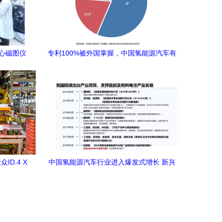
心磁图仪
专利100%被外国掌握，中国氢能源汽车有
贞医院
没有未来？
ID.4 X
中国氢能源汽车行业进入爆发式增长 新兴
路径引领
能源技术研发迎来黄金期