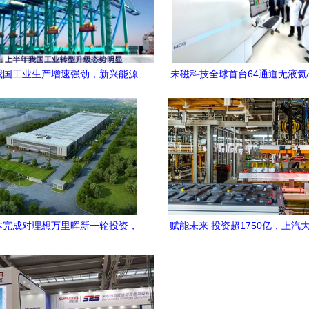
我国工业生产增速强劲，新兴能源
未磁科技全球首台64通道无液氦
技术研发引领增长新动能
及首个培训基地落户北京安
本完成对理想万里晖新一轮投资，
赋能未来 投资超1750亿，上汽大众
深度布局新能源产业
新能源工厂创新技术与绿色功率
业界转型